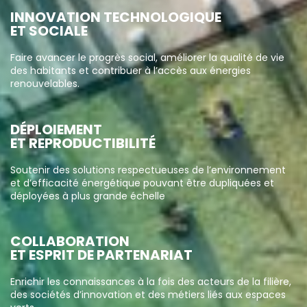
INNOVATION TECHNOLOGIQUE
ET SOCIALE
Faire avancer le progrès social, améliorer la qualité de vie
des habitants et contribuer à l’accès aux énergies
renouvelables.
DÉPLOIEMENT
ET REPRODUCTIBILITÉ
Soutenir des solutions respectueuses de l’environnement
et d’efficacité énergétique pouvant être dupliquées et
déployées à plus grande échelle
COLLABORATION
ET ESPRIT DE PARTENARIAT
Enrichir les connaissances à la fois des acteurs de la filière,
des sociétés d’innovation et des métiers liés aux espaces