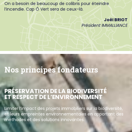
On a besoin de beaucoup de colibris pour éteindre
l’incendie. Cap Ô Vert sera de ceux-là.
Joël BRIOT
Président IMMALLIANCE
Nos principes fondateurs
PRÉSERVATION DE LA BIODIVERSITÉ
ET RESPECT DE L’ENVIRONNEMENT
Limiter l’impact des projets immobiliers sur la biodiversité,
et leurs empreintes environnementales en apportant des
méthodes et des solutions innovantes.